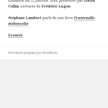
Emission du 12 janvier 2018, présentée par
David
Collin
. Lectures de
Frédéric Lugon
.
Stéphane Lambert
parle de son livre
Fraternelle
mélancolie
.
Ecouter
.
Fièrement propulsé par WordPress