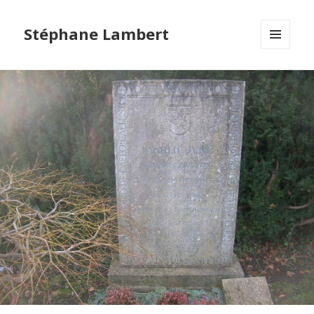
Stéphane Lambert
MENU
ET
WIDGETS