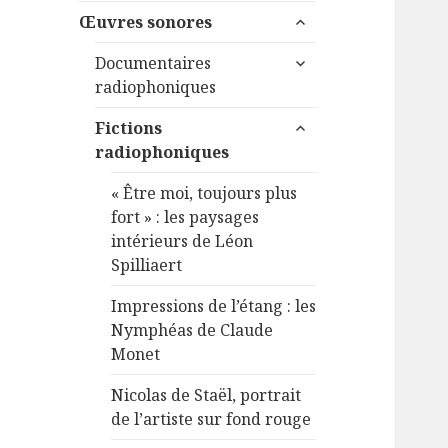
menu
ouvrir
sous-
Œuvres sonores
le
menu
ouvrir
sous-
Documentaires
le
menu
radiophoniques
sous-
ouvrir
menu
Fictions
le
radiophoniques
sous-
menu
« Être moi, toujours plus
fort » : les paysages
intérieurs de Léon
Spilliaert
Impressions de l’étang : les
Nymphéas de Claude
Monet
Nicolas de Staël, portrait
de l’artiste sur fond rouge