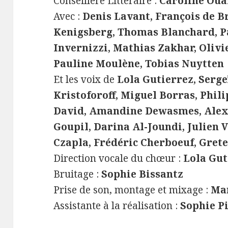
Conseillère Littéraire :
Caroline Ou
Avec :
Denis Lavant, François de Br
Kenigsberg, Thomas Blanchard, P
Invernizzi, Mathias Zakhar, Olivi
Pauline Moulène, Tobias Nuytten
Et les voix de
Lola Gutierrez, Serg
Kristoforoff, Miguel Borras, Phi
David, Amandine Dewasmes, Alexa
Goupil, Darina Al-Joundi, Julien V
Czapla, Frédéric Cherboeuf, Grete
Direction vocale du chœur :
Lola Gut
Bruitage :
Sophie Bissantz
Prise de son, montage et mixage :
Man
Assistante à la réalisation :
Sophie P