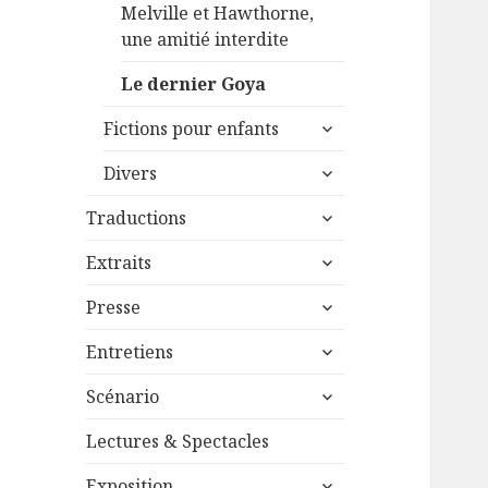
Melville et Hawthorne,
une amitié interdite
Le dernier Goya
ouvrir
Fictions pour enfants
le
ouvrir
sous-
Divers
le
menu
ouvrir
sous-
Traductions
le
menu
ouvrir
sous-
Extraits
le
menu
ouvrir
sous-
Presse
le
menu
ouvrir
sous-
Entretiens
le
menu
ouvrir
sous-
Scénario
le
menu
sous-
Lectures & Spectacles
menu
ouvrir
Exposition