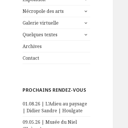
le
ouvrir
sous-
Nécropole des arts
le
menu
ouvrir
sous-
Galerie virtuelle
le
menu
ouvrir
sous-
Quelques textes
le
menu
sous-
Archives
menu
Contact
PROCHAINS RENDEZ-VOUS
01.08.26 | L’Adieu au paysage
| Didier Sandre | Houlgate
09.05.26 | Musée du Niel