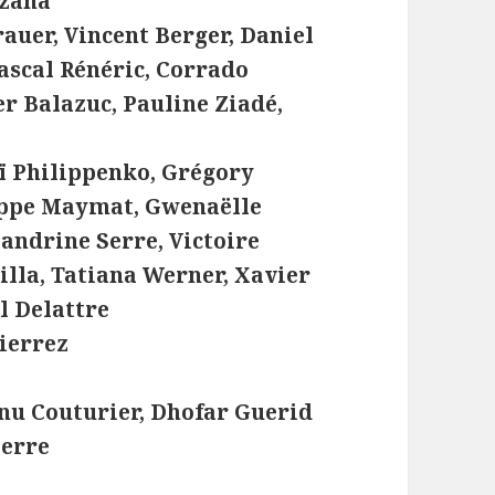
azana
auer, Vincent Berger, Daniel
ascal Rénéric, Corrado
er Balazuc, Pauline Ziadé,
eï Philippenko, Grégory
lippe Maymat, Gwenaëlle
ndrine Serre, Victoire
illa, Tatiana Werner, Xavier
l Delattre
ierrez
u Couturier, Dhofar Guerid
ierre