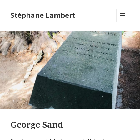
Stéphane Lambert
MENU
ET
WIDGETS
George Sand