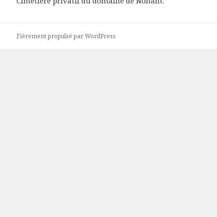
Cimetière privatif du domaine de Nohant.
Fièrement propulsé par WordPress