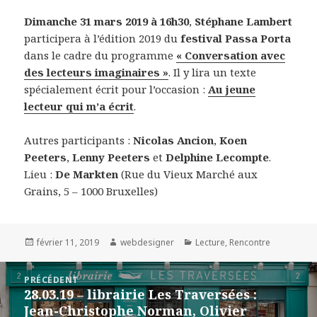
Dimanche 31 mars 2019 à 16h30
,
Stéphane Lambert
participera à l’édition 2019 du
festival Passa Porta
dans le cadre du programme
« Conversation avec
des lecteurs imaginaires »
. Il y lira un texte
spécialement écrit pour l’occasion :
Au jeune
lecteur qui m’a écrit
.
Autres participants :
Nicolas Ancion
,
Koen
Peeters
,
Lenny Peeters
et
Delphine Lecompte
.
Lieu :
De Markten
(Rue du Vieux Marché aux
Grains, 5 – 1000 Bruxelles)
Publié
février 11, 2019
Auteur
webdesigner
Catégories
Lecture
,
Rencontre
le
Navigation
PRÉCÉDENT
de
28.03.19 – librairie Les Traversées :
Article
l’article
Jean-Christophe Norman, Olivier
précédent :