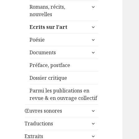
menu
ouvrir
sous-
Romans, récits,
le
menu
nouvelles
sous-
ouvrir
menu
Ecrits sur l’art
le
ouvrir
sous-
Poésie
le
menu
ouvrir
sous-
Documents
le
menu
sous-
Préface, postface
menu
Dossier critique
Parmi les publications en
revue & en ouvrage collectif
ouvrir
Œuvres sonores
le
ouvrir
sous-
Traductions
le
menu
ouvrir
sous-
Extraits