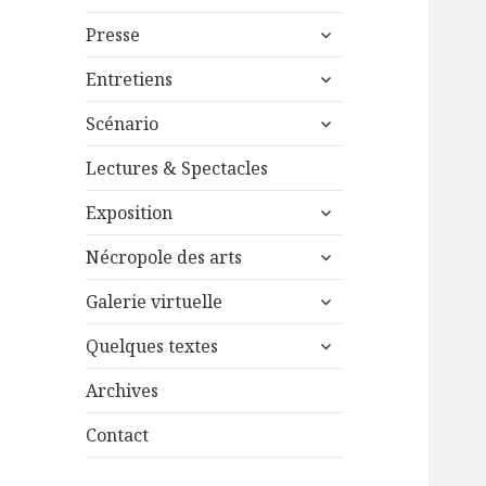
le
menu
ouvrir
sous-
Presse
le
menu
ouvrir
sous-
Entretiens
le
menu
ouvrir
sous-
Scénario
le
menu
sous-
Lectures & Spectacles
menu
ouvrir
Exposition
le
ouvrir
sous-
Nécropole des arts
le
menu
ouvrir
sous-
Galerie virtuelle
le
menu
ouvrir
sous-
Quelques textes
le
menu
sous-
Archives
menu
Contact