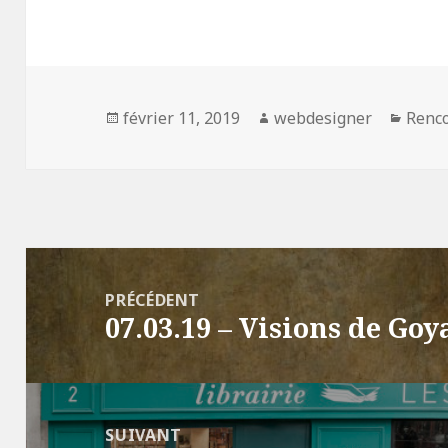
Publié
février 11, 2019
Auteur
webdesigner
Catég
Renc
le
Navigation
de
PRÉCÉDENT
07.03.19 – Visions de Goy
l’article
Article
précédent :
SUIVANT