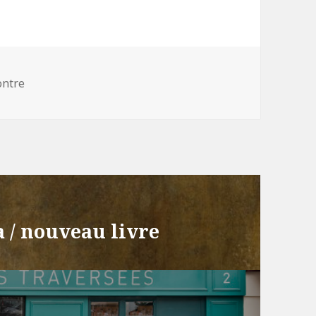
ories
ontre
a / nouveau livre