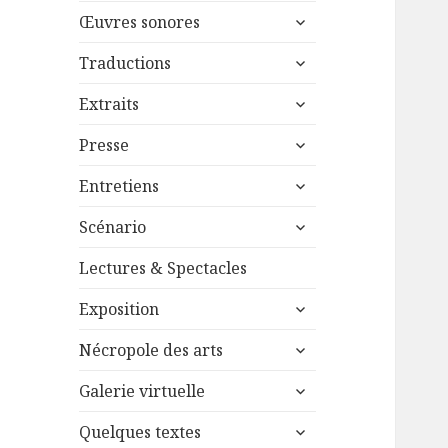
menu
ouvrir
sous-
Œuvres sonores
le
menu
ouvrir
sous-
Traductions
le
menu
ouvrir
sous-
Extraits
le
menu
ouvrir
sous-
Presse
le
menu
ouvrir
sous-
Entretiens
le
menu
ouvrir
sous-
Scénario
le
menu
sous-
Lectures & Spectacles
menu
ouvrir
Exposition
le
ouvrir
sous-
Nécropole des arts
le
menu
ouvrir
sous-
Galerie virtuelle
le
menu
ouvrir
sous-
Quelques textes