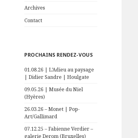
le
menu
sous-
Archives
menu
Contact
PROCHAINS RENDEZ-VOUS
01.08.26 | L’Adieu au paysage
| Didier Sandre | Houlgate
09.05.26 | Musée du Niel
(Hyères)
26.03.26 – Monet | Pop-
Art/Gallimard
07.12.25 – Fabienne Verdier –
galerie Derom (Bruxelles)