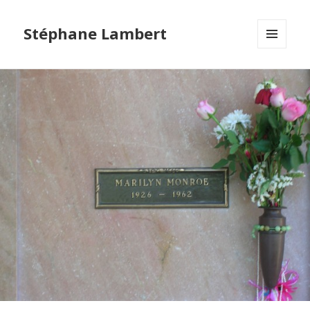
Stéphane Lambert
MENU
ET
WIDGETS