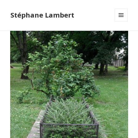
Stéphane Lambert
MENU
ET
WIDGETS