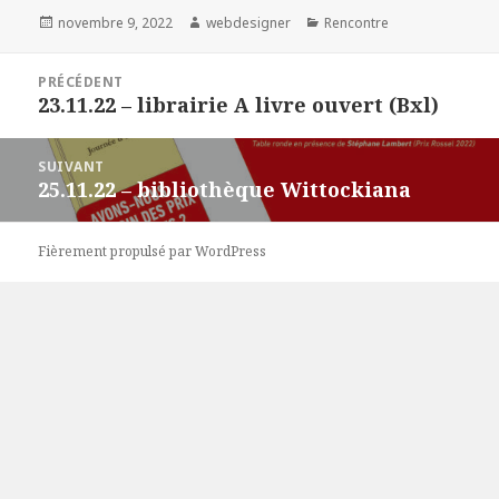
Publié
novembre 9, 2022
Auteur
webdesigner
Catégories
Rencontre
le
Navigation
PRÉCÉDENT
de
23.11.22 – librairie A livre ouvert (Bxl)
Article
l’article
précédent :
SUIVANT
25.11.22 – bibliothèque Wittockiana
Article
suivant :
Fièrement propulsé par WordPress