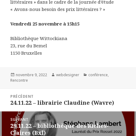
littéraires » dans le cadre de la journée d’étude
« Avons-nous besoin des prix littéraires ? »
Vendredi 25 novembre à 15h15
Bibliothèque Wittockiana
23, rue du Bemel
1150 Bruxelles
Publié
novembre 9, 2022
Auteur
webdesigner
Catégories
conférence
,
Rencontre
le
Navigation
PRÉCÉDENT
de
24.11.22 – librairie Claudine (Wavre)
Article
l’article
précédent :
SUIVANT
29.11.22 – bibliothèque des Riches-
Article
Claires (Bxl)
suivant :