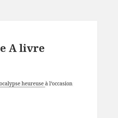
ie A livre
pocalypse heureuse
à l’occasion