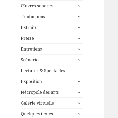
menu
ouvrir
sous-
Œuvres sonores
le
menu
ouvrir
sous-
Traductions
le
menu
ouvrir
sous-
Extraits
le
menu
ouvrir
sous-
Presse
le
menu
ouvrir
sous-
Entretiens
le
menu
ouvrir
sous-
Scénario
le
menu
sous-
Lectures & Spectacles
menu
ouvrir
Exposition
le
ouvrir
sous-
Nécropole des arts
le
menu
ouvrir
sous-
Galerie virtuelle
le
menu
ouvrir
sous-
Quelques textes