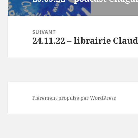
précédent :
SUIVANT
24.11.22 – librairie Cla
Article
suivant :
Fièrement propulsé par WordPress