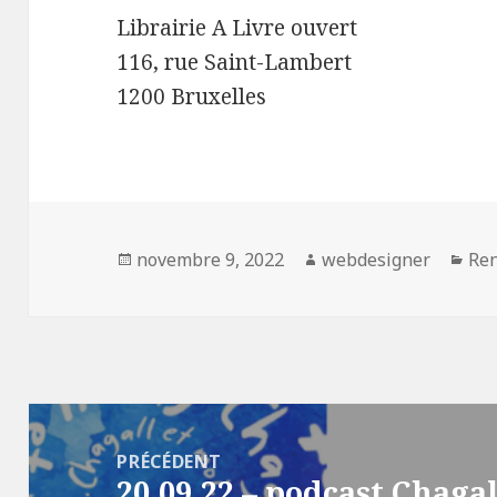
Librairie A Livre ouvert
116, rue Saint-Lambert
1200 Bruxelles
Publié
novembre 9, 2022
Auteur
webdesigner
Cat
Re
le
Navigation
de
PRÉCÉDENT
20.09.22 – podcast Chagal
l’article
Article