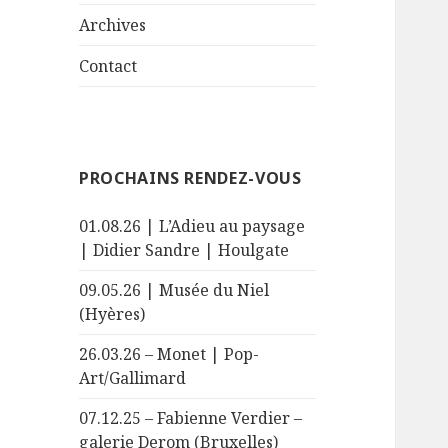
le
menu
sous-
Archives
menu
Contact
PROCHAINS RENDEZ-VOUS
01.08.26 | L’Adieu au paysage
| Didier Sandre | Houlgate
09.05.26 | Musée du Niel
(Hyères)
26.03.26 – Monet | Pop-
Art/Gallimard
07.12.25 – Fabienne Verdier –
galerie Derom (Bruxelles)