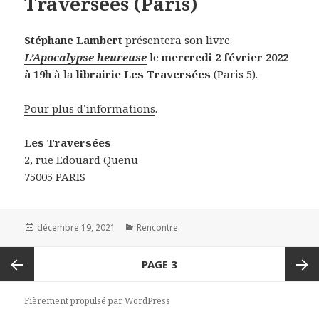
Traversées (Paris)
Stéphane Lambert
présentera son livre
L’Apocalypse heureuse
le
mercredi 2 février 2022
à 19h
à la
librairie Les Traversées
(Paris 5).
Pour plus d’informations
.
Les Traversées
2, rue Edouard Quenu
75005 PARIS
Publié
décembre 19, 2021
Catégories
Rencontre
le
Navigation
PAGE
3
des
articles
Page
Page
Fièrement propulsé par WordPress