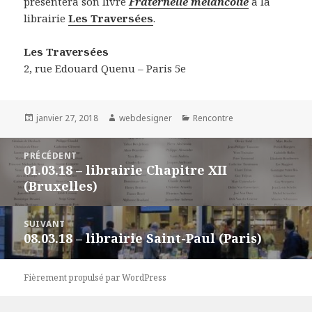
présentera son livre
Fraternelle mélancolie
à la
librairie
Les Traversées
.
Les Traversées
2, rue Edouard Quenu – Paris 5e
Publié
janvier 27, 2018
Auteur
webdesigner
Catégories
Rencontre
le
Navigation
PRÉCÉDENT
de
01.03.18 – librairie Chapitre XII
Article
l’article
(Bruxelles)
précédent :
SUIVANT
08.03.18 – librairie Saint-Paul (Paris)
Article
suivant :
Fièrement propulsé par WordPress