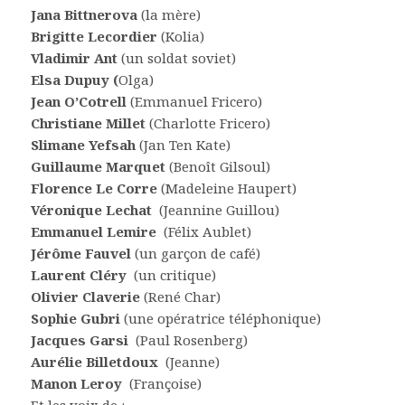
Jana Bittnerova
(la mère)
Brigitte Lecordier
(Kolia)
Vladimir Ant
(un soldat soviet)
Elsa Dupuy (
Olga)
Jean O’Cotrell
(Emmanuel Fricero)
Christiane Millet
(Charlotte Fricero)
Slimane Yefsah
(Jan Ten Kate)
Guillaume Marquet
(Benoît Gilsoul)
Florence Le Corre
(Madeleine Haupert)
Véronique Lechat
(Jeannine Guillou)
Emmanuel Lemire
(Félix Aublet)
Jérôme Fauvel
(un garçon de café)
Laurent Cléry
(un critique)
Olivier Claverie
(René Char)
Sophie Gubri
(une opératrice téléphonique)
Jacques Garsi
(Paul Rosenberg)
Aurélie Billetdoux
(Jeanne)
Manon Leroy
(Françoise)
Et les voix de :