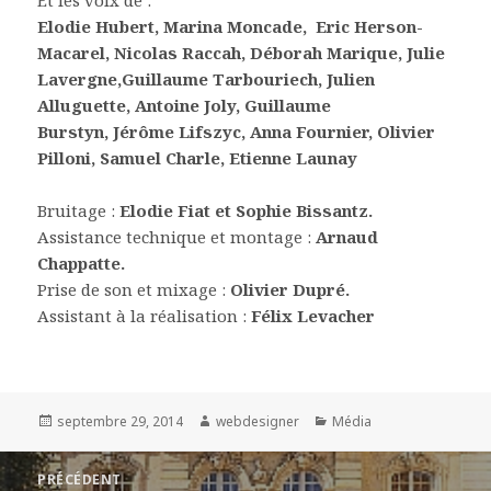
Elodie Hubert, Marina Moncade, Eric Herson-
Macarel,
Nicolas Raccah,
Déborah Marique,
Julie
Lavergne,
Guillaume Tarbouriech,
Julien
Alluguette,
Antoine Joly,
Guillaume
Burstyn,
Jérôme Lifszyc,
Anna Fournier,
Olivier
Pilloni,
Samuel Charle,
Etienne Launay
Bruitage :
Elodie Fiat et Sophie Bissantz.
Assistance technique et montage :
Arnaud
Chappatte.
Prise de son et mixage :
Olivier Dupré.
Assistant à la réalisation :
Félix Levacher
Publié
septembre 29, 2014
Auteur
webdesigner
Catégories
Média
le
Navigation
PRÉCÉDENT
de