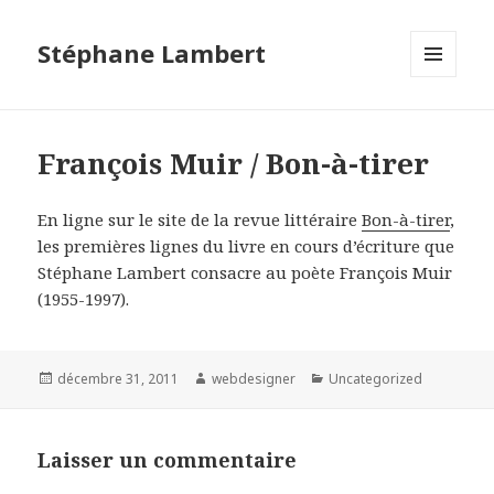
Stéphane Lambert
MENU
ET
WIDGETS
François Muir / Bon-à-tirer
En ligne sur le site de la revue littéraire
Bon-à-tirer
,
les premières lignes du livre en cours d’écriture que
Stéphane Lambert consacre au poète François Muir
(1955-1997).
Publié
décembre 31, 2011
Auteur
webdesigner
Catégories
Uncategorized
le
Laisser un commentaire