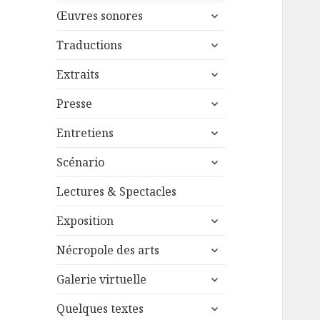
menu
ouvrir
sous-
Œuvres sonores
le
menu
ouvrir
sous-
Traductions
le
menu
ouvrir
sous-
Extraits
le
menu
ouvrir
sous-
Presse
le
menu
ouvrir
sous-
Entretiens
le
menu
ouvrir
sous-
Scénario
le
menu
sous-
Lectures & Spectacles
menu
ouvrir
Exposition
le
ouvrir
sous-
Nécropole des arts
le
menu
ouvrir
sous-
Galerie virtuelle
le
menu
ouvrir
sous-
Quelques textes