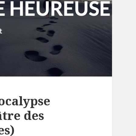
pocalypse
tre des
es)