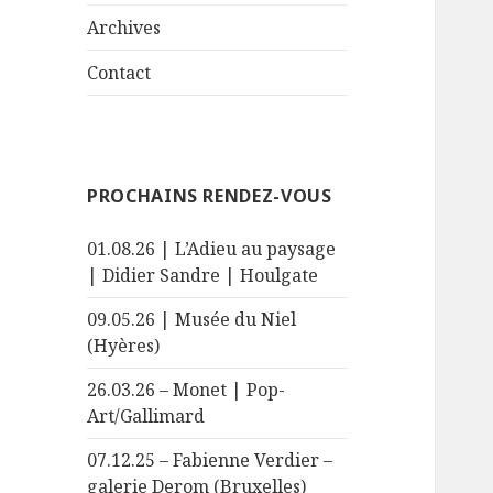
le
menu
sous-
Archives
menu
Contact
PROCHAINS RENDEZ-VOUS
01.08.26 | L’Adieu au paysage
| Didier Sandre | Houlgate
09.05.26 | Musée du Niel
(Hyères)
26.03.26 – Monet | Pop-
Art/Gallimard
07.12.25 – Fabienne Verdier –
galerie Derom (Bruxelles)