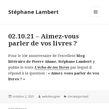
Stéphane Lambert
MENU
ET
WIDGETS
02.10.21 – Aimez-vous
parler de vos livres ?
Pour le 10e anniversaire de l’excellent
blog
littéraire de Pierre Ahnne
,
Stéphane Lambert
y
publie le texte
L’écho de tes livres
par lequel il
répond à la question :
« Aimez-vous parler de vos
livres ? »
Publié
octobre 2, 2021
Auteur
webdesigner
Catégories
Uncategorized
le
Navigation