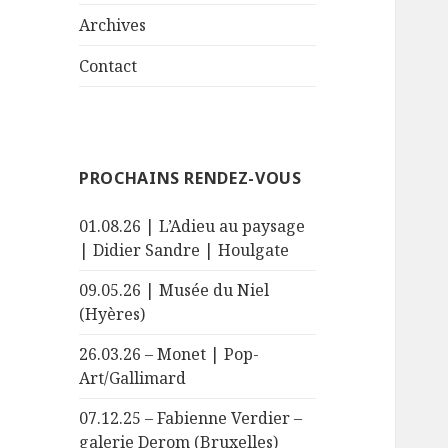
le
menu
sous-
Archives
menu
Contact
PROCHAINS RENDEZ-VOUS
01.08.26 | L’Adieu au paysage
| Didier Sandre | Houlgate
09.05.26 | Musée du Niel
(Hyères)
26.03.26 – Monet | Pop-
Art/Gallimard
07.12.25 – Fabienne Verdier –
galerie Derom (Bruxelles)