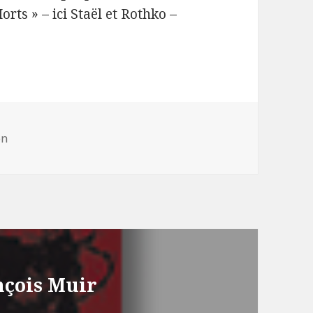
rts » – ici Staël et Rothko –
ries
on
nçois Muir