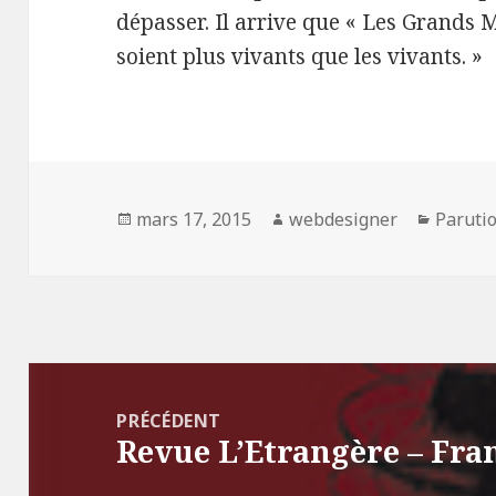
dépasser. Il arrive que « Les Grands Mo
soient plus vivants que les vivants. »
Publié
mars 17, 2015
Auteur
webdesigner
Catégo
Paruti
le
Navigation
de
PRÉCÉDENT
Revue L’Etrangère – Fra
l’article
Article
précédent :