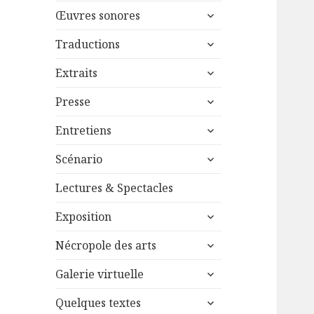
menu
ouvrir
sous-
Œuvres sonores
le
menu
ouvrir
sous-
Traductions
le
menu
ouvrir
sous-
Extraits
le
menu
ouvrir
sous-
Presse
le
menu
ouvrir
sous-
Entretiens
le
menu
ouvrir
sous-
Scénario
le
menu
sous-
Lectures & Spectacles
menu
ouvrir
Exposition
le
ouvrir
sous-
Nécropole des arts
le
menu
ouvrir
sous-
Galerie virtuelle
le
menu
ouvrir
sous-
Quelques textes