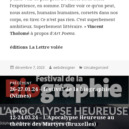
l’expérience, en somme. D’aller voir ce qu’on peut,
nous autres, humains humaines, corsetés dans nos
corps, en tirer. Ce n’est pas rien. C’est superbement
ambitieux. Superbement littéraire. »
Vincent
Tholomé
à propos d’
Art Poems
.
éditions La Lettre volée
Publié
décembre 7, 2023
Auteur
webdesigner
Catégories
Uncategorized
le
Navigation
PRÉCÉDENT
de
26-27.01.24 – festival de la biographie
Article
l’article
(Nîmes)
précédent :
SUIVANT
12-24.03.24 – L’Apocalypse Heureuse au
Article
théâtre des Martyrs (Bruxelles)
suivant :