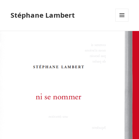
Stéphane Lambert
MENU
ET
WIDGETS