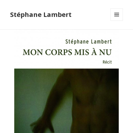
Stéphane Lambert
MENU
ET
WIDGETS