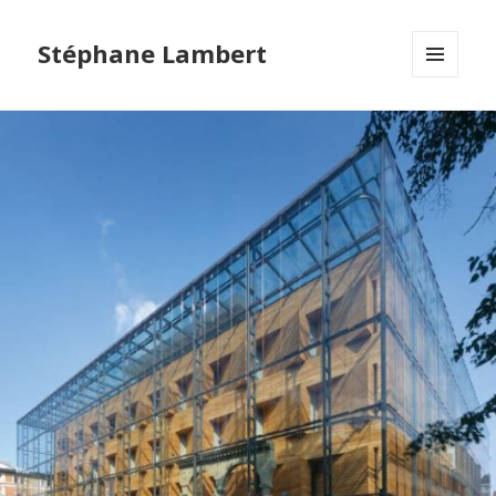
Stéphane Lambert
MENU
ET
WIDGETS