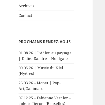
le
menu
sous-
Archives
menu
Contact
PROCHAINS RENDEZ-VOUS
01.08.26 | L’Adieu au paysage
| Didier Sandre | Houlgate
09.05.26 | Musée du Niel
(Hyères)
26.03.26 – Monet | Pop-
Art/Gallimard
07.12.25 – Fabienne Verdier –
galerie Derom (Bruxelles)