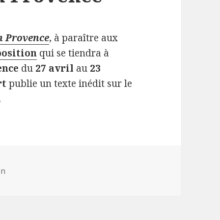
en Provence
, à paraître aux
position
qui se tiendra à
ence
du
27 avril
au
23
rt
publie un texte inédit sur le
.
ries
on