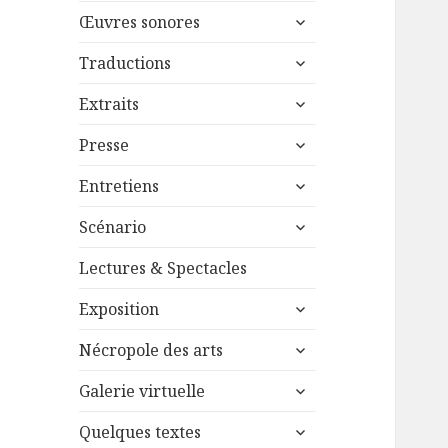
menu
ouvrir
sous-
Œuvres sonores
le
menu
ouvrir
sous-
Traductions
le
menu
ouvrir
sous-
Extraits
le
menu
ouvrir
sous-
Presse
le
menu
ouvrir
sous-
Entretiens
le
menu
ouvrir
sous-
Scénario
le
menu
sous-
Lectures & Spectacles
menu
ouvrir
Exposition
le
ouvrir
sous-
Nécropole des arts
le
menu
ouvrir
sous-
Galerie virtuelle
le
menu
ouvrir
sous-
Quelques textes