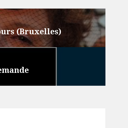
ours (Bruxelles)
llemande