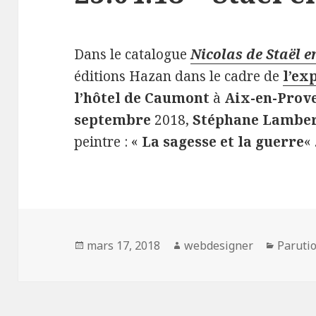
Dans le catalogue
Nicolas de Staël 
éditions Hazan dans le cadre de
l’ex
l’hôtel de Caumont
à
Aix-en-Prov
septembre
2018,
Stéphane Lambe
peintre : «
La sagesse et la guerre
« 
Publié
mars 17, 2018
Auteur
webdesigner
Catégo
Paruti
le