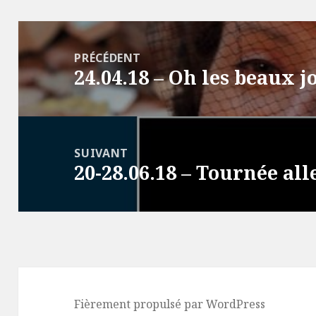
Navigation
de
PRÉCÉDENT
24.04.18 – Oh les beaux j
l’article
Article
précédent :
SUIVANT
20-28.06.18 – Tournée a
Article
suivant :
Fièrement propulsé par WordPress