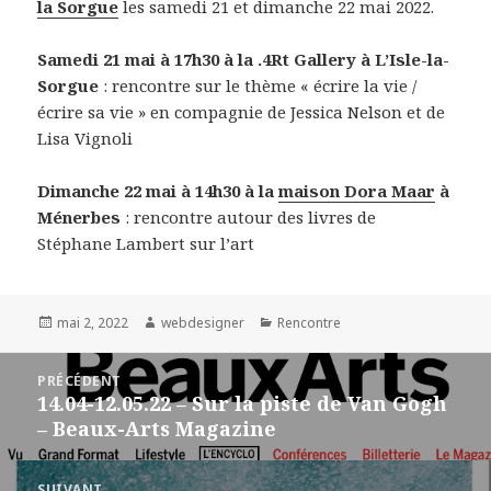
la Sorgue
les samedi 21 et dimanche 22 mai 2022.
Samedi 21 mai à 17h30 à la .4Rt Gallery à L’Isle-la-
Sorgue
: rencontre sur le thème « écrire la vie /
écrire sa vie » en compagnie de Jessica Nelson et de
Lisa Vignoli
Dimanche 22 mai à 14h30 à la
maison Dora Maar
à
Ménerbes
: rencontre autour des livres de
Stéphane Lambert sur l’art
Publié
mai 2, 2022
Auteur
webdesigner
Catégories
Rencontre
le
Navigation
PRÉCÉDENT
de
14.04-12.05.22 – Sur la piste de Van Gogh
Article
l’article
– Beaux-Arts Magazine
précédent :
SUIVANT