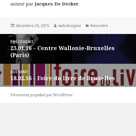
animé par
Jacques De Decker
.
Publié
décembre 29, 2015
Auteur
webdesigner
Catégories
Rencontre
le
Navigation
PRÉCÉDENT
de
23.01.16 – Centre Wallonie-Bruxelles
Article
l’article
(Paris)
précédent :
SUIVANT
18.02.16 – Foire du livre de Bruxelles
Article
suivant :
Fièrement propulsé par WordPress