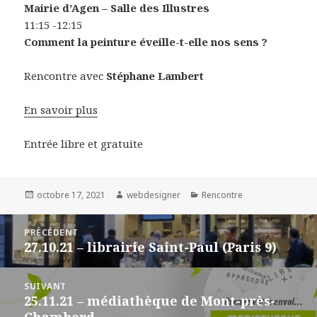
Mairie d’Agen – Salle des Illustres
11:15 -12:15
Comment la peinture éveille-t-elle nos sens ?
Rencontre avec
Stéphane Lambert
En savoir plus
Entrée libre et gratuite
Publié
octobre 17, 2021
Auteur
webdesigner
Catégories
Rencontre
le
Navigation
PRÉCÉDENT
de
27.10.21 – librairie Saint-Paul (Paris 9)
Article
l’article
précédent :
SUIVANT
25.11.21 – médiathèque de Mont-près-
Article
Chambord