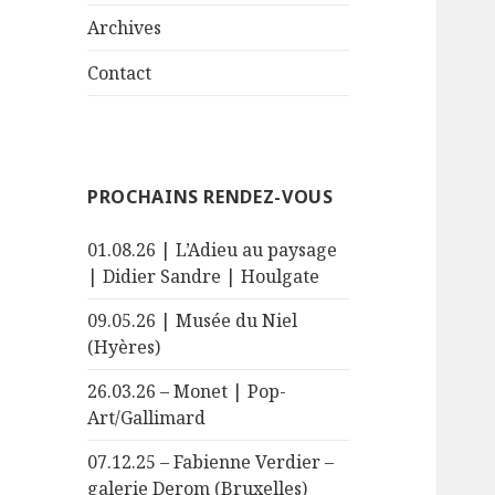
le
menu
sous-
Archives
menu
Contact
PROCHAINS RENDEZ-VOUS
01.08.26 | L’Adieu au paysage
| Didier Sandre | Houlgate
09.05.26 | Musée du Niel
(Hyères)
26.03.26 – Monet | Pop-
Art/Gallimard
07.12.25 – Fabienne Verdier –
galerie Derom (Bruxelles)