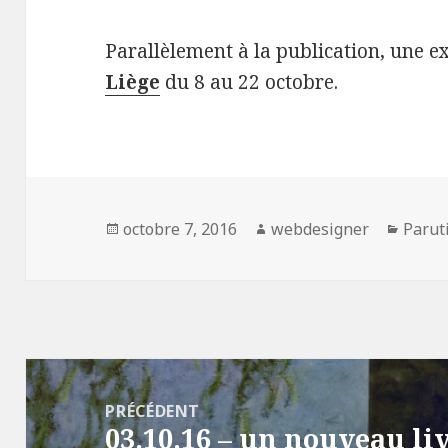
Parallèlement à la publication, une e
Liège
du 8 au 22 octobre.
Publié
octobre 7, 2016
Auteur
webdesigner
Catég
Parut
le
Navigation
de
PRÉCÉDENT
03.10.16 – un nouveau li
l’article
Article