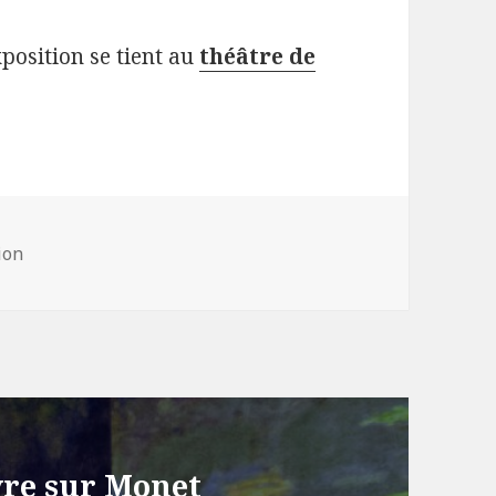
xposition se tient au
théâtre de
ories
ion
vre sur Monet