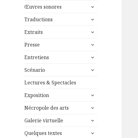
menu
ouvrir
sous-
Œuvres sonores
le
menu
ouvrir
sous-
Traductions
le
menu
ouvrir
sous-
Extraits
le
menu
ouvrir
sous-
Presse
le
menu
ouvrir
sous-
Entretiens
le
menu
ouvrir
sous-
Scénario
le
menu
sous-
Lectures & Spectacles
menu
ouvrir
Exposition
le
ouvrir
sous-
Nécropole des arts
le
menu
ouvrir
sous-
Galerie virtuelle
le
menu
ouvrir
sous-
Quelques textes