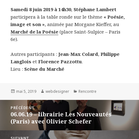
Samedi 8 juin 2019 à 14h30
,
Stéphane Lambert
participera à la table ronde sur le thème
« Poésie,
image et son »
, animée par Morgane Kieffer, au
Marché de la Poésie
(place Saint-Sulpice – Paris
6e).
Autres participants :
Jean-Max Colard
,
Philippe
Langlois
et
Florence Pazzottu
.
Lieu :
Scène du Marché
Publié
mai 5, 2019
Auteur
webdesigner
Catégories
Rencontre
le
Navigation
PRÉCÉDENT
de
06.06.19 – librairie Les Nouveautés
Article
l’article
(Paris) avec Olivier Schefer
précédent :
SUIVANT