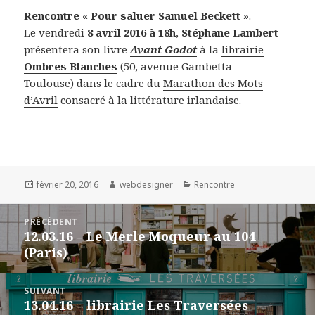
Rencontre « Pour saluer Samuel Beckett »
.
Le vendredi
8 avril 2016 à 18h
,
Stéphane Lambert
présentera son livre
Avant Godot
à la
librairie
Ombres Blanches
(50, avenue Gambetta –
Toulouse) dans le cadre du
Marathon des Mots
d’Avril
consacré à la littérature irlandaise.
Publié
février 20, 2016
Auteur
webdesigner
Catégories
Rencontre
le
Navigation
PRÉCÉDENT
de
12.03.16 – Le Merle Moqueur au 104
Article
l’article
(Paris)
précédent :
SUIVANT
13.04.16 – librairie Les Traversées
Article