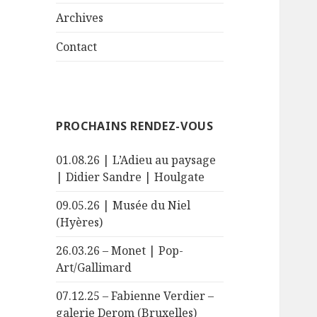
le
menu
sous-
Archives
menu
Contact
PROCHAINS RENDEZ-VOUS
01.08.26 | L’Adieu au paysage
| Didier Sandre | Houlgate
09.05.26 | Musée du Niel
(Hyères)
26.03.26 – Monet | Pop-
Art/Gallimard
07.12.25 – Fabienne Verdier –
galerie Derom (Bruxelles)