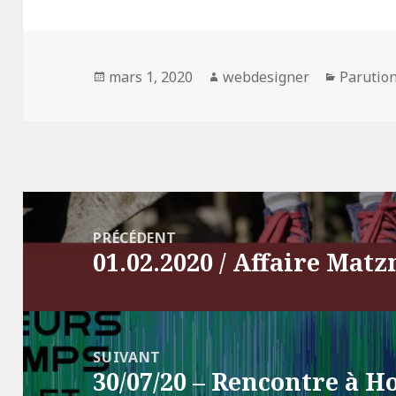
Publié
mars 1, 2020
Auteur
webdesigner
Catégor
Parutio
le
Navigation
de
PRÉCÉDENT
01.02.2020 / Affaire Matz
l’article
Article
précédent :
SUIVANT
30/07/20 – Rencontre à H
Article