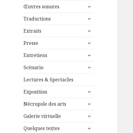
menu
ouvrir
sous-
Œuvres sonores
le
menu
ouvrir
sous-
Traductions
le
menu
ouvrir
sous-
Extraits
le
menu
ouvrir
sous-
Presse
le
menu
ouvrir
sous-
Entretiens
le
menu
ouvrir
sous-
Scénario
le
menu
sous-
Lectures & Spectacles
menu
ouvrir
Exposition
le
ouvrir
sous-
Nécropole des arts
le
menu
ouvrir
sous-
Galerie virtuelle
le
menu
ouvrir
sous-
Quelques textes