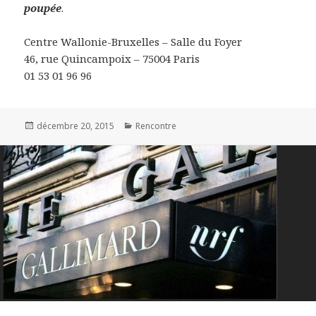
poupée
.
Centre Wallonie-Bruxelles – Salle du Foyer
46, rue Quincampoix – 75004 Paris
01 53 01 96 96
Publié
décembre 20, 2015
Catégories
Rencontre
le