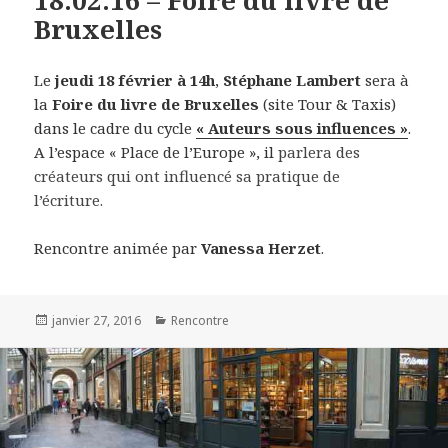
18.02.16 – Foire du livre de
Bruxelles
Le
jeudi 18 février à 14h
,
Stéphane Lambert
sera à
la
Foire du livre de Bruxelles
(site Tour & Taxis)
dans le cadre du cycle
« Auteurs sous influences »
.
A l’espace « Place de l’Europe », il
parlera des
créateurs qui ont influencé sa pratique de
l’écriture.
Rencontre animée par
Vanessa Herzet
.
Publié
janvier 27, 2016
Catégories
Rencontre
le