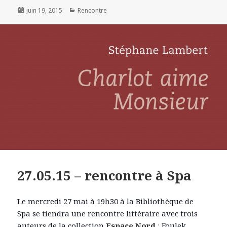
Publié
juin 19, 2015
Catégories
Rencontre
le
27.05.15 – rencontre à Spa
Le mercredi 27 mai à 19h30 à la Bibliothèque de
Spa
se tiendra une rencontre littéraire avec trois
auteurs de la collection
Espace Nord
: Foulek