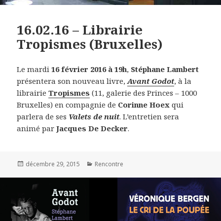
16.02.16 – Librairie
Tropismes (Bruxelles)
Le mardi
16 février 2016 à 19h
,
Stéphane Lambert
présentera son nouveau livre,
Avant Godot
, à la
librairie
Tropismes
(11, galerie des Princes – 1000
Bruxelles) en compagnie de
Corinne Hoex
qui
parlera de ses
Valets de nuit
. L’entretien sera
animé par
Jacques De Decker
.
Publié
décembre 29, 2015
Catégories
Rencontre
le