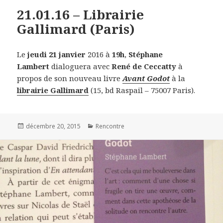
21.01.16 – Librairie
Gallimard (Paris)
Le
jeudi 21 janvier
2016 à
19h
,
Stéphane
Lambert
dialoguera avec
René de Ceccatty
à
propos de son nouveau livre
Avant Godot
à la
librairie Gallimard
(15, bd Raspail – 75007 Paris).
Publié
décembre 20, 2015
Catégories
Rencontre
le