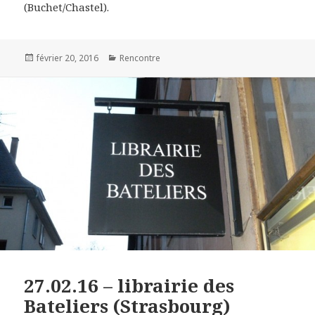
(Buchet/Chastel).
Publié
février 20, 2016
Catégories
Rencontre
le
27.02.16 – librairie des
Bateliers (Strasbourg)