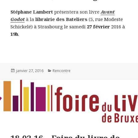
Stéphane Lambert
présentera son livre
Avant
Godot
à la
librairie des Bateliers
(
5, rue Modeste
Schickelé) à Strasbourg le samedi
27 février
2016 à
19h
.
Publié
janvier 27, 2016
Catégories
Rencontre
le