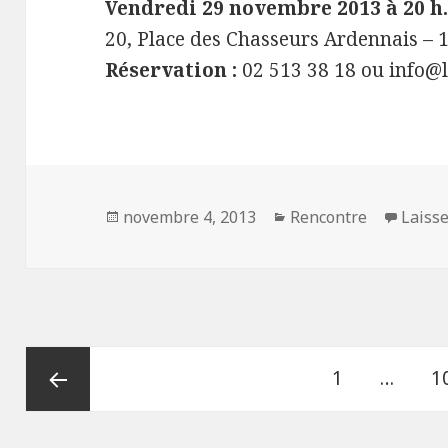
Vendredi 29 novembre 2013 à 20 h
20, Place des Chasseurs Ardennais – 
Réservation :
02 513 38 18 ou info@l
Publié
novembre 4, 2013
Catégories
Rencontre
Laiss
le
Navigation
Page
1
…
P
1
des
articles
Page