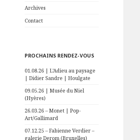
le
menu
sous-
Archives
menu
Contact
PROCHAINS RENDEZ-VOUS
01.08.26 | L’Adieu au paysage
| Didier Sandre | Houlgate
09.05.26 | Musée du Niel
(Hyères)
26.03.26 – Monet | Pop-
Art/Gallimard
07.12.25 – Fabienne Verdier –
galerie Derom (Bruxelles)