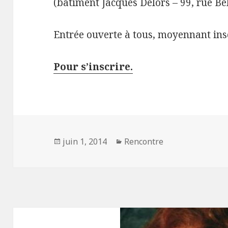
(bâtiment Jacques Delors – 99, rue Bel
Entrée ouverte à tous, moyennant ins
Pour s’inscrire.
Publié
juin 1, 2014
Catégories
Rencontre
le