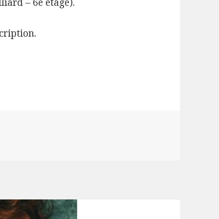
liard – 6e étage).
cription.