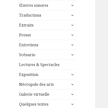
menu
ouvrir
sous-
Œuvres sonores
le
menu
ouvrir
sous-
Traductions
le
menu
ouvrir
sous-
Extraits
le
menu
ouvrir
sous-
Presse
le
menu
ouvrir
sous-
Entretiens
le
menu
ouvrir
sous-
Scénario
le
menu
sous-
Lectures & Spectacles
menu
ouvrir
Exposition
le
ouvrir
sous-
Nécropole des arts
le
menu
ouvrir
sous-
Galerie virtuelle
le
menu
ouvrir
sous-
Quelques textes